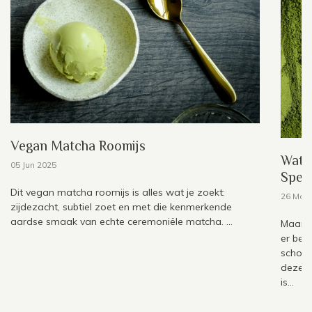
Vegan Matcha Roomijs
Wat 
05 Jun 2025
Spec
Dit vegan matcha roomijs is alles wat je zoekt:
26 May
zijdezacht, subtiel zoet en met die kenmerkende
aardse smaak van echte ceremoniële matcha. ...
Maar t
er bes
schoud
deze v
is...