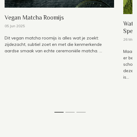
Vegan Matcha Roomijs
Wat 
05 Jun 2025
Spec
Dit vegan matcha roomijs is alles wat je zoekt:
26 May
zijdezacht, subtiel zoet en met die kenmerkende
aardse smaak van echte ceremoniële matcha. ...
Maar t
er bes
schoud
deze v
is...
1
2
3