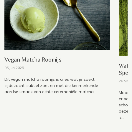
Vegan Matcha Roomijs
Wat 
05 Jun 2025
Spec
Dit vegan matcha roomijs is alles wat je zoekt:
26 May
zijdezacht, subtiel zoet en met die kenmerkende
aardse smaak van echte ceremoniële matcha. ...
Maar t
er bes
schoud
deze v
is...