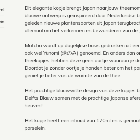
Dit elegante kopje brengt Japan naar jouw theemome
ml
blauwe ontwerp is geïnspireerd door Nederlandse b
ein
geleden nieuwe plantensoorten uit Japan terugbrach
allemaal om het verkennen en bewonderen van de J
Matcha wordt op dagelijkse basis gedronken uit ee
ook wel Yunomi (湯のみ) genoemd. En anders dan o
theekopjes, hebben deze geen oortje waaraan je d
Doordat je zonder oortje je handen beter om het p
geniet je beter van de warmte van de thee.
Het prachtige blauwwitte design van deze kopjes b
Delfts Blauw samen met de prachtige Japanse sfer
heaven!
Het kopje heeft een inhoud van 170ml en is gemaak
porselein.