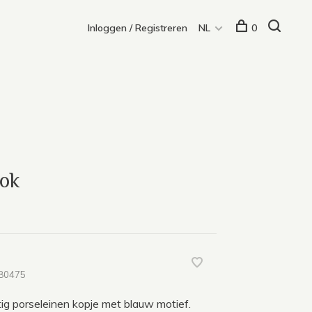
Inloggen / Registreren
NL
0
lok
80475
ig porseleinen kopje met blauw motief.