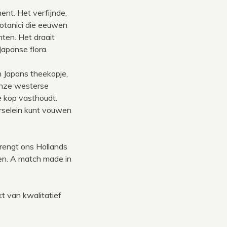
nt. Het verfijnde,
otanici die eeuwen
ten. Het draait
apanse flora.
n Japans theekopje,
nze westerse
e kop vasthoudt.
orselein kunt vouwen
rengt ons Hollands
en. A match made in
t van kwalitatief