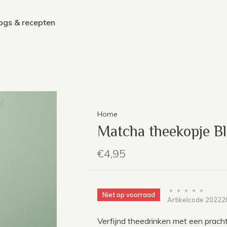
ogs & recepten
Home
Matcha theekopje B
€4,95
•
•
•
•
•
Niet op voorraad
Artikelcode
20222
Verfijnd theedrinken met een pracht