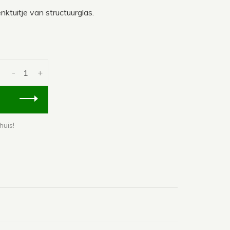
tuitje van structuurglas.
-
+
huis!