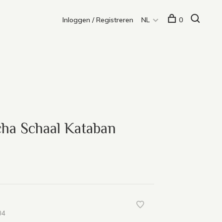
Inloggen / Registreren
NL
0
cha Schaal Kataban
04