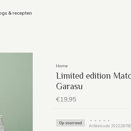
ogs & recepten
Home
Limited edition Mat
Garasu
€19,95
•
•
•
•
•
Op voorraad
Artikelcode
20222878