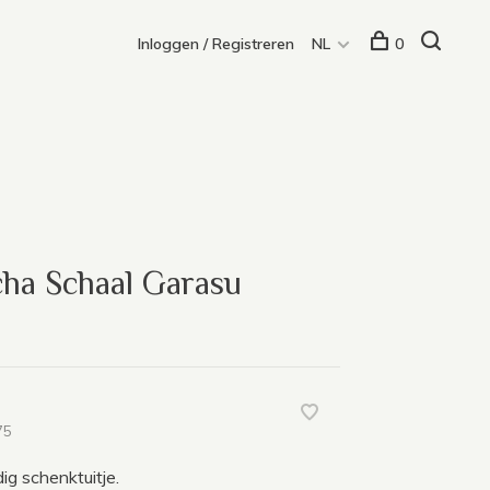
Inloggen / Registreren
NL
0
cha Schaal Garasu
75
g schenktuitje.