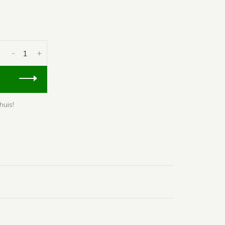
-
+
huis!