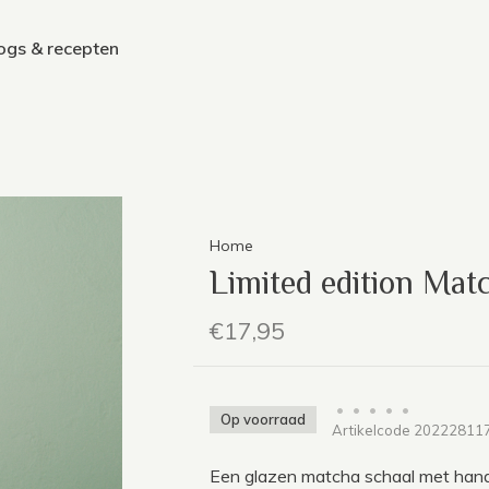
ogs & recepten
Home
Limited edition Mat
€17,95
•
•
•
•
•
Op voorraad
Artikelcode
20222811
Een glazen matcha schaal met handi