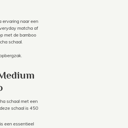
a ervaring naar een
 Everyday matcha af
 op met de bamboo
cha schaal.
 opbergzak.
 Medium
o
cha schaal met een
 deze schaal is 450
s een essentieel