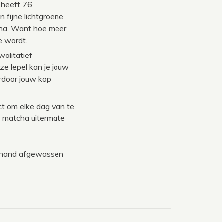
 heeft 76
n fijne lichtgroene
cha. Want hoe meer
e wordt.
alitatief
e lepel kan je jouw
rdoor jouw kop
t om elke dag van te
e matcha uitermate
e hand afgewassen