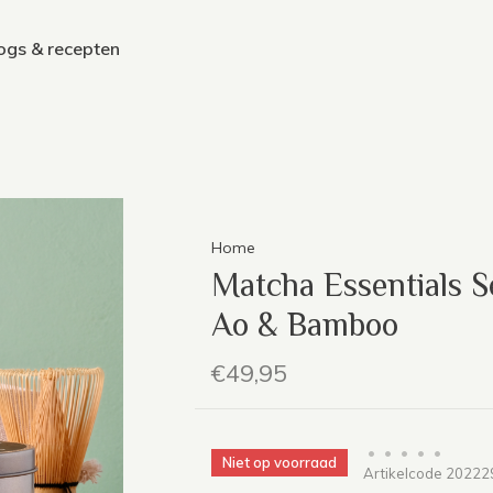
ogs & recepten
Home
Matcha Essentials S
Ao & Bamboo
€49,95
•
•
•
•
•
Niet op voorraad
Artikelcode
20222