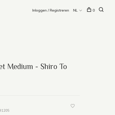
Inloggen / Registreren
NL
0
et Medium - Shiro To
91205