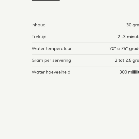
Inhoud
30 gr
Trektijd
2 -3 minu
Water temperatuur
70º a 75º gra
Gram per servering
2 tot 2,5 g
Water hoeveelheid
300 millili