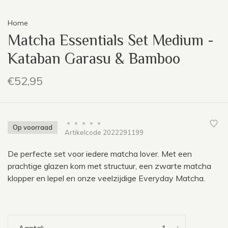
Home
Matcha Essentials Set Medium -
Kataban Garasu & Bamboo
€52,95
•
•
•
•
•
Op voorraad
Artikelcode
2022291199
De perfecte set voor iedere matcha lover. Met een
prachtige glazen kom met structuur, een zwarte matcha
klopper en lepel en onze veelzijdige Everyday Matcha.
-
+