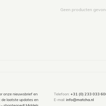
Geen producten gevond
voor onze nieuwsbrief en
Telefoon:
+31 (0) 233 033 60
 de laatste updates en
E-mail:
info@matcha.nl
,- shoptegoed! Middels