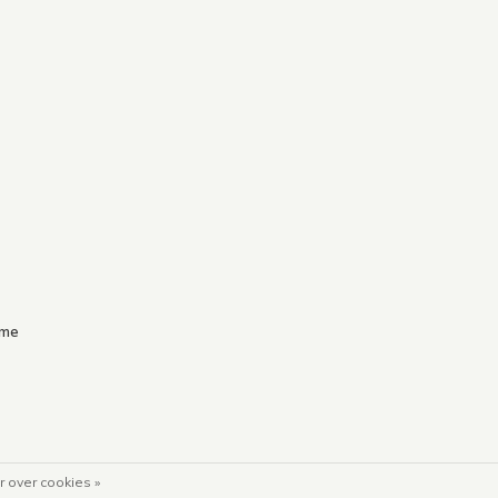
.me
 over cookies »