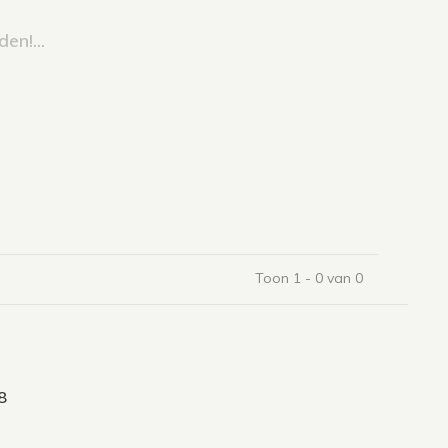
en!...
Toon 1 - 0 van 0
8