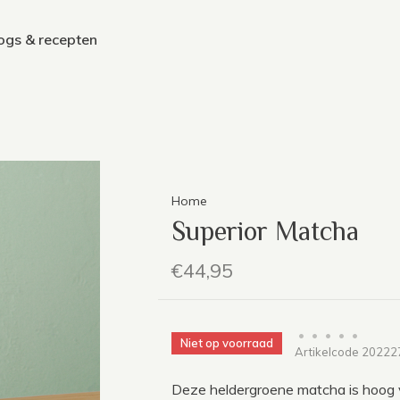
ogs & recepten
Home
Superior Matcha
€44,95
•
•
•
•
•
Niet op voorraad
Artikelcode
20222
Deze heldergroene matcha is hoog van