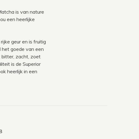
Matcha is van nature
ou een heerlijke
jke geur en is fruitig
l het goede van een
bitter, zacht, zoet
teit is de Superior
k heerlijk in een
8