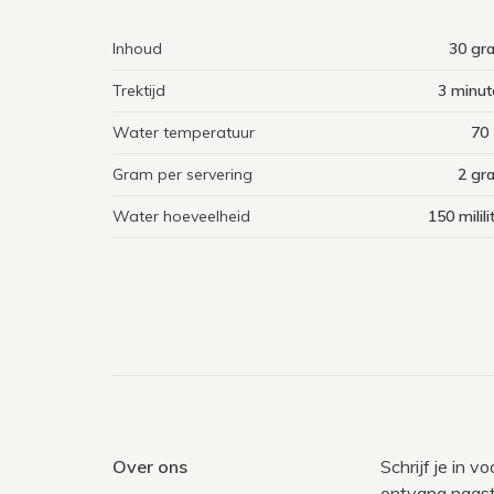
Inhoud
30 gr
Trektijd
3 minut
Water temperatuur
70 
Gram per servering
2 gr
Water hoeveelheid
150 milili
Over ons
Schrijf je in 
ontvang naast