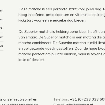
Deze matcha is een perfecte start voor jouw dag. 
am
hoog in cafeïne, antioxidanten en vitamines en kan j
en
kickstart voor een energieke dag bieden.
ºC
De Superior matcha is heldergroene kleur, heeft een ri
van smaak. De Superior matcha is een matcha die a
am
matcha combineert. De Superior matcha is mild, licht 
ter
en vol gezonde voedingsstoffen. Door de hoge kwali
matcha perfect om puur te drinken, maar is tevens oo
latte of dessert.
voor onze nieuwsbrief en
Telefoon:
+31 (0) 233 033 60
 de laatste updates en
E-mail:
info@matcha.nl