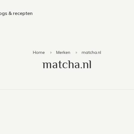
ogs & recepten
Home
Merken
matcha.nl
matcha.nl