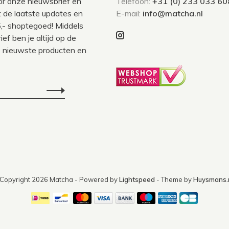
voor onze nieuwsbrief en
Telefoon:
+31 (0) 233 033 60
 de laatste updates en
E-mail:
info@matcha.nl
,- shoptegoed! Middels
ef ben je altijd op de
 nieuwste producten en
Copyright 2026 Matcha
- Powered by
Lightspeed
- Theme by
Huysmans