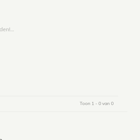
en!...
Toon 1 - 0 van 0