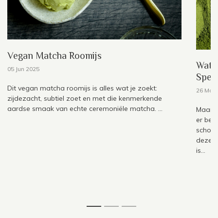
Vegan Matcha Roomijs
Wat 
05 Jun 2025
Spec
Dit vegan matcha roomijs is alles wat je zoekt:
26 May
zijdezacht, subtiel zoet en met die kenmerkende
aardse smaak van echte ceremoniële matcha. ...
Maar t
er bes
schoud
deze v
is...
1
2
3