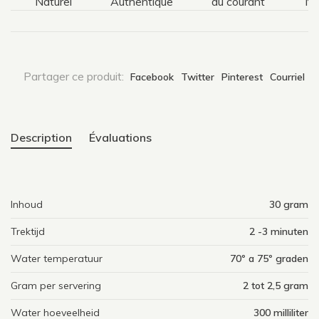
Naturel
Authentique
au courant
Natur
Partager ce produit:
Facebook
Twitter
Pinterest
Courriel
Description
Évaluations
Inhoud
30 gram
Trektijd
2 -3 minuten
Water temperatuur
70º a 75º graden
Gram per servering
2 tot 2,5 gram
Water hoeveelheid
300 milliliter