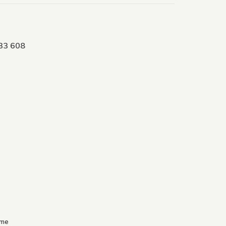
033 608
.me