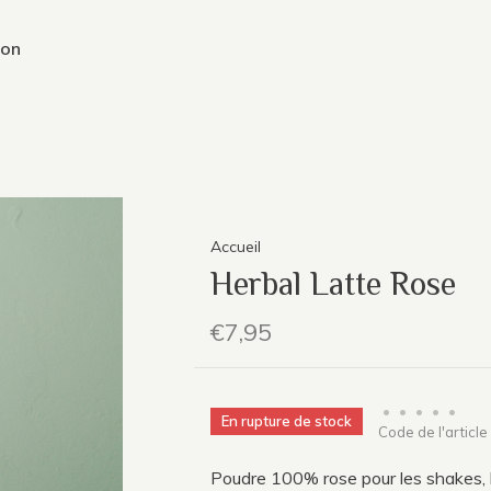
ion
Accueil
Herbal Latte Rose
€7,95
•
•
•
•
•
En rupture de stock
Code de l'article
Poudre 100% rose pour les shakes, l