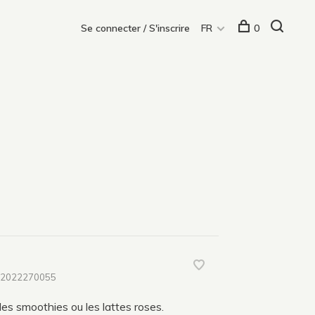
Se connecter / S'inscrire
FR
0
2022270055
es smoothies ou les lattes roses.