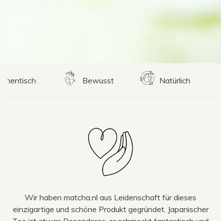
isch
Bewusst
Natürlich
A
Wir haben matcha.nl aus Leidenschaft für dieses
einzigartige und schöne Produkt gegründet. Japanischer
Tee ist etwas Besonderes, er schmeckt fantastisch und