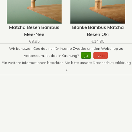
Matcha Besen Bambus
Blanke Bambus Matcha
Mee-Nee
Besen Oki
€9,95
€14,95
Wir benutzen Cookies nur für interne Zwecke um den Webshop zu
verbessern. Ist das in Ordnung?
Ja
Nein
Für weitere Informationen beachten Sie bitte unsere Datenschutzerklärung.
1
2
3
4
5
»
Beliebte Produkte
Alle
Nicht auf Lager
Neu
Nicht auf Lager