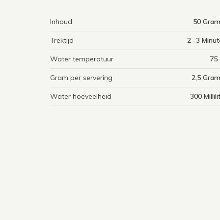
Inhoud
50 Gra
Trektijd
2 -3 Minu
Water temperatuur
75 
Gram per servering
2,5 Gra
Water hoeveelheid
300 Millili