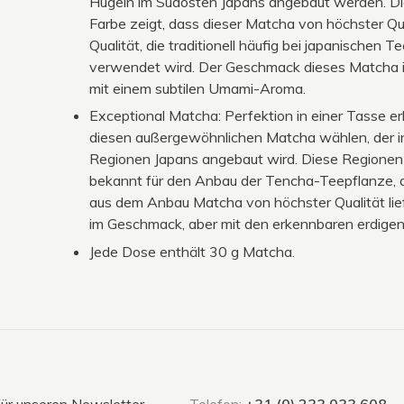
Hügeln im Südosten Japans angebaut werden. Di
Farbe zeigt, dass dieser Matcha von höchster Qual
Qualität, die traditionell häufig bei japanischen
verwendet wird. Der Geschmack dieses Matcha is
mit einem subtilen Umami-Aroma.
Exceptional Matcha: Perfektion in einer Tasse er
diesen außergewöhnlichen Matcha wählen, der in
Regionen Japans angebaut wird. Diese Regionen
bekannt für den Anbau der Tencha-Teepflanze, d
aus dem Anbau Matcha von höchster Qualität lie
im Geschmack, aber mit den erkennbaren erdig
Jede Dose enthält 30 g Matcha.
für unseren Newsletter
Telefon:
+31 (0) 233 033 608