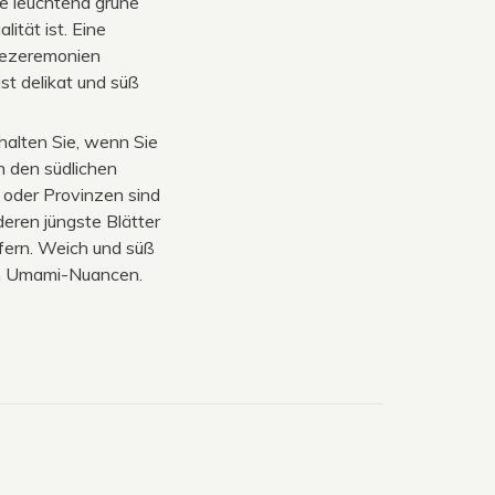
e leuchtend grüne
ität ist. Eine
 Teezeremonien
t delikat und süß
halten Sie, wenn Sie
 den südlichen
 oder Provinzen sind
eren jüngste Blätter
fern. Weich und süß
en Umami-Nuancen.