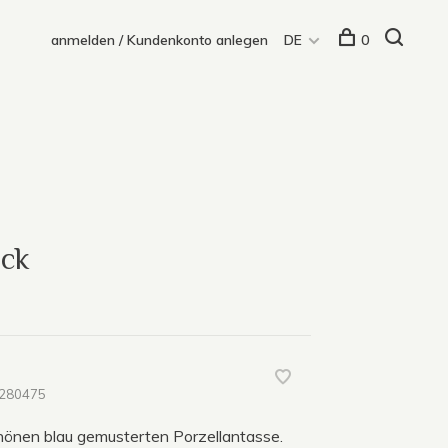
anmelden / Kundenkonto anlegen
DE
0
ock
280475
chönen blau gemusterten Porzellantasse.