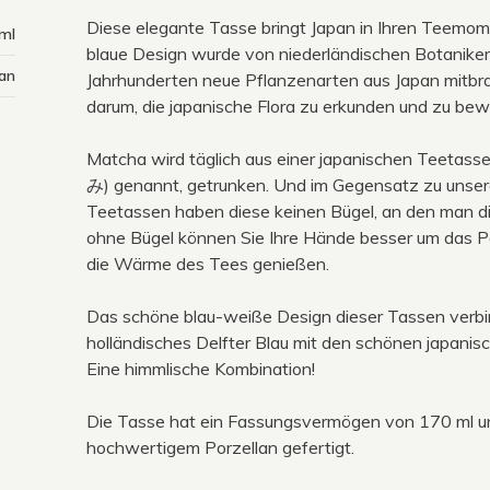
Diese elegante Tasse bringt Japan in Ihren Teemome
ml
blaue Design wurde von niederländischen Botanikern 
lan
Jahrhunderten neue Pflanzenarten aus Japan mitbr
darum, die japanische Flora zu erkunden und zu be
Matcha wird täglich aus einer japanischen Teetas
み) genannt, getrunken. Und im Gegensatz zu unser
Teetassen haben diese keinen Bügel, an den man di
ohne Bügel können Sie Ihre Hände besser um das Po
die Wärme des Tees genießen.
Das schöne blau-weiße Design dieser Tassen verbi
holländisches Delfter Blau mit den schönen japani
Eine himmlische Kombination!
Die Tasse hat ein Fassungsvermögen von 170 ml un
hochwertigem Porzellan gefertigt.