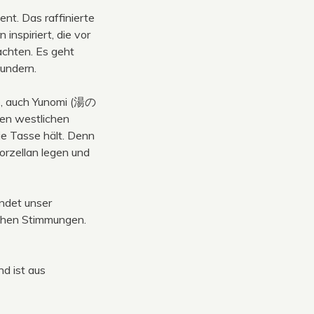
nt. Das raffinierte
inspiriert, die vor
achten. Es geht
wundern.
se, auch Yunomi (湯の
en westlichen
e Tasse hält. Denn
rzellan legen und
ndet unser
schen Stimmungen.
d ist aus