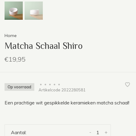
Home
Matcha Schaal Shiro
€19,95
•
•
•
•
•
Op voorraad
Artikelcode
2022280581
Een prachtige wit gespikkelde keramieken matcha schaal!
-
+
Aantal: