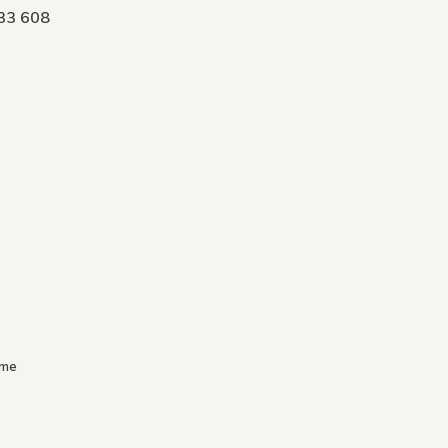
033 608
.me