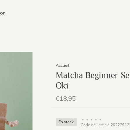
ion
Accueil
Matcha Beginner Se
Oki
€18,95
•
•
•
•
•
En stock
Code de l'article
20222912