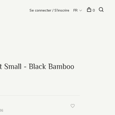
Se connecter / S'inscrire
FR
0
t Small - Black Bamboo
36