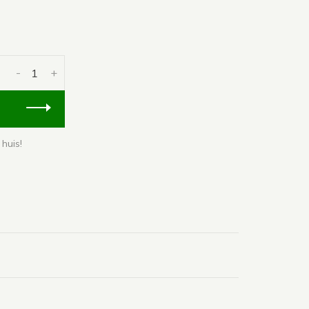
-
+
huis!